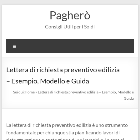
Salta
Pagherò
al
contenuto
Consigli Utili per i Soldi
Menu
Lettera di richiesta preventivo edilizia
– Esempio, Modello e Guida
Sei qui:
Home
»
Lettera di richiesta preventivo edilizia – Esempio, Modello e
Guida
La lettera di richiesta preventivo edilizia è uno strumento
fondamentale per chiunque stia pianificando lavori di
ristrutturazione o costruzione di un immobile. In essa si