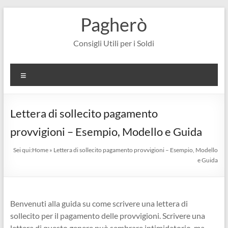
Salta
Pagherò
al
contenuto
Consigli Utili per i Soldi
Menu
Lettera di sollecito pagamento
provvigioni – Esempio, Modello e Guida
Sei qui:
Home
»
Lettera di sollecito pagamento provvigioni – Esempio, Modello
e Guida
Benvenuti alla guida su come scrivere una lettera di
sollecito per il pagamento delle provvigioni. Scrivere una
lettera di questo genere può sembrare intimidatorio, ma