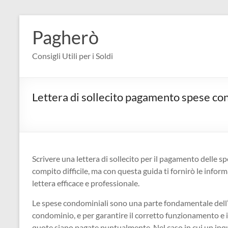
Salta
al
Pagherò
contenuto
Consigli Utili per i Soldi
Lettera di sollecito pagamento spese co
Scrivere una lettera di sollecito per il pagamento delle 
compito difficile, ma con questa guida ti fornirò le infor
lettera efficace e professionale.
Le spese condominiali sono una parte fondamentale dell
condominio, e per garantire il corretto funzionamento e il 
quote siano pagate puntualmente. Nel caso in cui un inqu