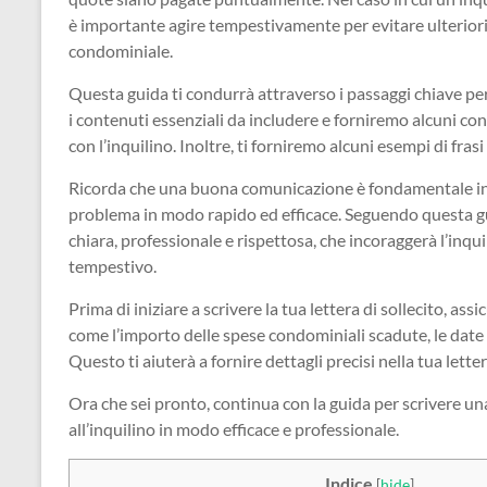
è importante agire tempestivamente per evitare ulteriori 
condominiale.
Questa guida ti condurrà attraverso i passaggi chiave per 
i contenuti essenziali da includere e forniremo alcuni c
con l’inquilino. Inoltre, ti forniremo alcuni esempi di frasi
Ricorda che una buona comunicazione è fondamentale in qu
problema in modo rapido ed efficace. Seguendo questa guid
chiara, professionale e rispettosa, che incoraggerà l’inq
tempestivo.
Prima di iniziare a scrivere la tua lettera di sollecito, ass
come l’importo delle spese condominiali scadute, le date 
Questo ti aiuterà a fornire dettagli precisi nella tua lette
Ora che sei pronto, continua con la guida per scrivere u
all’inquilino in modo efficace e professionale.
Indice
[
hide
]