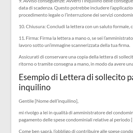
9. Avviso conseguenze: Avverti l’inquilino delle consegu
data di scadenza. Questo potrebbe includere l’applicazione 
procedimento legale o l’interruzione dei servizi condomin
10. Chiusura: Concludi la lettera con un saluto formale, co
11. Firma: Firma la lettera a mano o, se sei l’amministrato
lavoro sotto un’immagine scannerizzata della tua firma.
Assicurati di conservare una copia della lettera di sollec
ritorno o tramite consegna a mano, in modo da avere una 
Esempio di Lettera di sollecito
inquilino
Gentile [Nome dell’inquilino],
mi rivolgo a lei in qualità di amministratore del condomin
pagamento delle spese condominiali relative al periodo [I
Come ben saprà, l’obbligo di contribuire alle spese condo