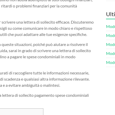
ritardi o problemi finanziari per la comunità
Ult
scrivere una lettera di sollecito efficace. Discuteremo
Model
onsigli su come comunicare in modo chiaro e rispettoso
 utili che puoi adattare alle tue esigenze specifiche.
Model
este situazioni, poiché può aiutare a risolvere il
Model
a, sarai in grado di scrivere una lettera di sollecito
Model
uilino a pagare le spese condominiali in modo
Mode
icurati di raccogliere tutte le informazioni necessarie,
di scadenza e qualsiasi altra informazione rilevante.
ra e a evitare ambiguità o malintesi.
na lettera di sollecito pagamento spese condominiali