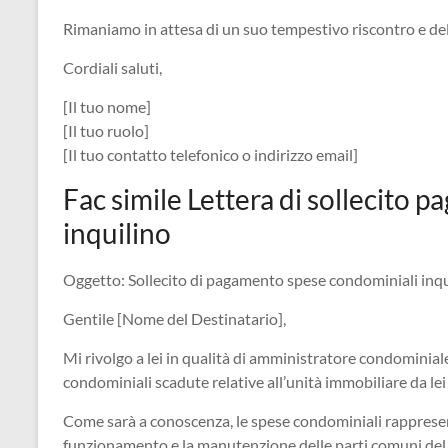
Rimaniamo in attesa di un suo tempestivo riscontro e de
Cordiali saluti,
[Il tuo nome]
[Il tuo ruolo]
[Il tuo contatto telefonico o indirizzo email]
Fac simile Lettera di sollecito
inquilino
Oggetto: Sollecito di pagamento spese condominiali inqu
Gentile [Nome del Destinatario],
Mi rivolgo a lei in qualità di amministratore condominiale
condominiali scadute relative all’unità immobiliare da lei 
Come sarà a conoscenza, le spese condominiali rappresen
funzionamento e la manutenzione delle parti comuni del co