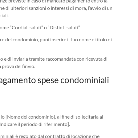
enze previste in caso di mancato pagamento entro la
di ulteriori sanzioni o interessi di mora, l’avvio di un
iali.
me “Cordiali saluti” o “Distinti saluti”.
re del condominio, puoi inserire il tuo nome e titolo di
ito e di inviarla tramite raccomandata con ricevuta di
prova dell’invio.
 pagamento spese condominiali
io [Nome del condominio], al fine di sollecitarla al
ndicare il periodo di riferimento].
miniali è regolato dal contratto di locazione che