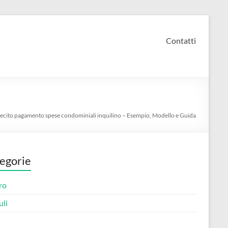
Contatti
a
llecito pagamento spese condominiali inquilino – Esempio, Modello e Guida
egorie
ro
li