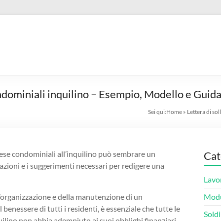
ndominiali inquilino – Esempio, Modello e Guid
Sei qui:
Home
»
Lettera di so
spese condominiali all’inquilino può sembrare un
Cat
mazioni e i suggerimenti necessari per redigere una
Lavo
’organizzazione e della manutenzione di un
Modu
benessere di tutti i residenti, è essenziale che tutte le
Soldi
ilino non abbia adempiuto ai suoi obblighi finanziari,