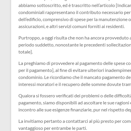
abbiamo sottoscritto, ed è trascritto nell’articolo [Indica
condominiali rappresentano il contributo necessario per 
dell’edificio, comprensivo di spese per la manutenzione or
assicurazioni, e altri servizi comuni forniti ai residenti.
Purtroppo, a oggi risulta che non ha ancora provveduto a
periodo suddetto, nonostante le precedenti sollecitazio
totale].
La preghiamo di provvedere al pagamento delle spese con
per il pagamento], al fine di evitare ulteriori inadempimen
condominio. Le ricordiamo che il mancato pagamento del
interessi moratori e il recupero delle somme dovute tramit
Qualora si fossero verificati dei problemi o delle diffico
pagamento, siamo disponibili ad ascoltare le sue ragioni
incontro alle sue esigenze finanziarie, pur nel rispetto deg
La invitiamo pertanto a contattarci al più presto per com
vantaggioso per entrambe le parti.