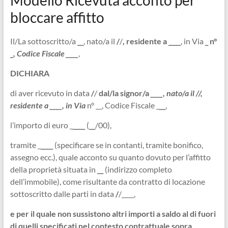
Modello Ricevuta acconto per
bloccare affitto
Il/La sottoscritto/a
__
, nato/a il
/
/
, residente a
____
, in Via
_ n°
_
, Codice Fiscale
____
,
DICHIARA
di aver ricevuto in data
/
/
dal/la signor/a
____
, nato/a il
/
/
,
residente a
____
, in Via
n° __, Codice Fiscale _
__
,
l’importo di euro _
____
(
__
/00),
tramite _
____
(specificare se in contanti, tramite bonifico,
assegno ecc.), quale acconto su quanto dovuto per l’affitto
della proprietà situata in
__
(indirizzo completo
dell’immobile), come risultante da contratto di locazione
sottoscritto dalle parti in data
/
/____,
e per il quale non sussistono altri importi a saldo al di fuori
di quelli specificati nel contesto contrattuale sopra