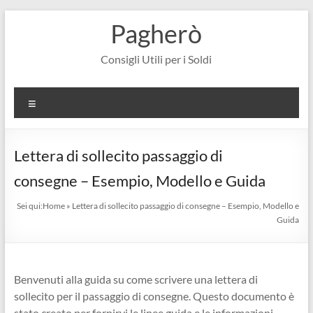
Salta
Pagherò
al
contenuto
Consigli Utili per i Soldi
Menu
Lettera di sollecito passaggio di
consegne – Esempio, Modello e Guida
Sei qui:
Home
»
Lettera di sollecito passaggio di consegne – Esempio, Modello e
Guida
Benvenuti alla guida su come scrivere una lettera di
sollecito per il passaggio di consegne. Questo documento è
stato creato per fornirvi le linee guida e le informazioni