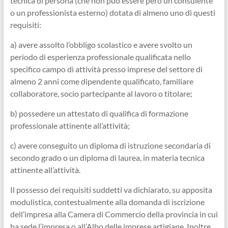
tecnica di persona (che non può essere però un consulente
o un professionista esterno) dotata di almeno uno di questi
requisiti:
a) avere assolto l’obbligo scolastico e avere svolto un
periodo di esperienza professionale qualificata nello
specifico campo di attività presso imprese del settore di
almeno 2 anni come dipendente qualificato, familiare
collaboratore, socio partecipante al lavoro o titolare;
b) possedere un attestato di qualifica di formazione
professionale attinente all’attività;
c) avere conseguito un diploma di istruzione secondaria di
secondo grado o un diploma di laurea, in materia tecnica
attinente all’attività.
Il possesso dei requisiti suddetti va dichiarato, su apposita
modulistica, contestualmente alla domanda di iscrizione
dell’impresa alla Camera di Commercio della provincia in cui
ha sede l’impresa o all’Albo delle imprese artigiane. Inoltre,