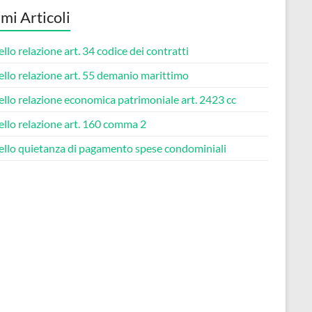
imi Articoli
lo relazione art. 34 codice dei contratti​
lo relazione art. 55 demanio marittimo​
lo relazione economica patrimoniale art. 2423 cc​
lo relazione art. 160 comma 2​
llo quietanza di pagamento spese condominiali​