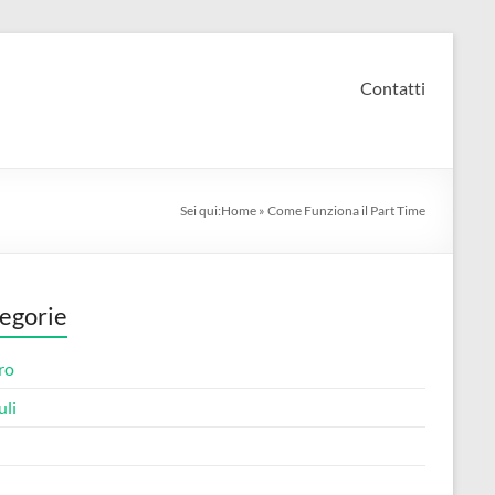
Contatti
Sei qui:
Home
»
Come Funziona il Part Time
egorie
ro
li