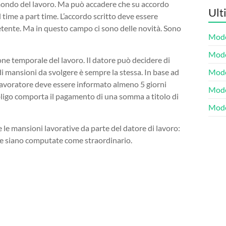
l mondo del lavoro. Ma può accadere che su accordo
Ult
l time a part time. L’accordo scritto deve essere
etente. Ma in questo campo ci sono delle novità. Sono
Model
Model
ione temporale del lavoro. Il datore può decidere di
 di mansioni da svolgere è sempre la stessa. In base ad
Model
l lavoratore deve essere informato almeno 5 giorni
Model
bbligo comporta il pagamento di una somma a titolo di
Mode
e le mansioni lavorative da parte del datore di lavoro:
ive siano computate come straordinario.