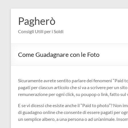
Salta
al
Pagherò
contenuto
Consigli Utili per i Soldi
Come Guadagnare con le Foto
Sicuramente avrete sentito parlare dei fenomeni “Paid to w
pagati per ciascun articolo che si va a scrivere per un sit
remunerazione per ogni click, su poupop o link, fatto sul 
E se vi dicessi che esiste anche il “Paid to photo”? Non 
di guadagno online che consente di essere pagati per ogni
un semplice albero, a una persona o ad un’animale. Insom