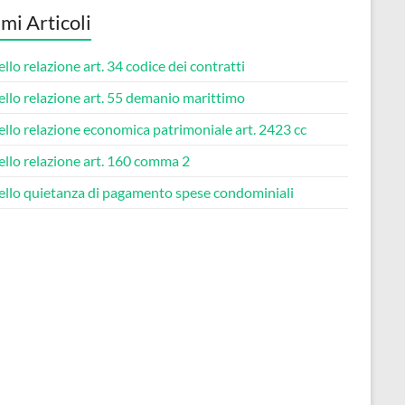
imi Articoli
lo relazione art. 34 codice dei contratti​
lo relazione art. 55 demanio marittimo​
lo relazione economica patrimoniale art. 2423 cc​
lo relazione art. 160 comma 2​
llo quietanza di pagamento spese condominiali​