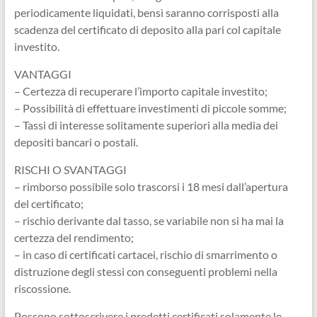
periodicamente liquidati, bensì saranno corrisposti alla
scadenza del certificato di deposito alla pari col capitale
investito.
VANTAGGI
– Certezza di recuperare l’importo capitale investito;
– Possibilità di effettuare investimenti di piccole somme;
– Tassi di interesse solitamente superiori alla media dei
depositi bancari o postali.
RISCHI O SVANTAGGI
– rimborso possibile solo trascorsi i 18 mesi dall’apertura
del certificato;
– rischio derivante dal tasso, se variabile non si ha mai la
certezza del rendimento;
– in caso di certificati cartacei, rischio di smarrimento o
distruzione degli stessi con conseguenti problemi nella
riscossione.
Possono sottoscrivere i predetti certificati solamente le