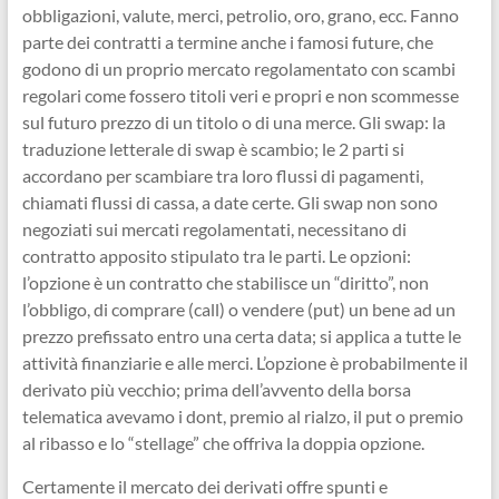
obbligazioni, valute, merci, petrolio, oro, grano, ecc. Fanno
parte dei contratti a termine anche i famosi future, che
godono di un proprio mercato regolamentato con scambi
regolari come fossero titoli veri e propri e non scommesse
sul futuro prezzo di un titolo o di una merce. Gli swap: la
traduzione letterale di swap è scambio; le 2 parti si
accordano per scambiare tra loro flussi di pagamenti,
chiamati flussi di cassa, a date certe. Gli swap non sono
negoziati sui mercati regolamentati, necessitano di
contratto apposito stipulato tra le parti. Le opzioni:
l’opzione è un contratto che stabilisce un “diritto”, non
l’obbligo, di comprare (call) o vendere (put) un bene ad un
prezzo prefissato entro una certa data; si applica a tutte le
attività finanziarie e alle merci. L’opzione è probabilmente il
derivato più vecchio; prima dell’avvento della borsa
telematica avevamo i dont, premio al rialzo, il put o premio
al ribasso e lo “stellage” che offriva la doppia opzione.
Certamente il mercato dei derivati offre spunti e